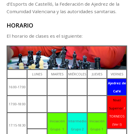
d’Esports de Castelló, la Federación de Ajedrez de la
Comunidad Valenciana y las autoridades sanitarias.
HORARIO
El horario de clases es el siguiente:
LUNES
MARTES
MIÉRCOLES
JUEVES
VIERNES
Ajedrez de
16:00-17:00
Café
Nivel
17:00-18:00
Superior
/
TORNEOS
Iniciación
Intermedio
Iniciación
(Ver I)
17:15-18:30
Grupo 1
Grupo 2
Grupo 1